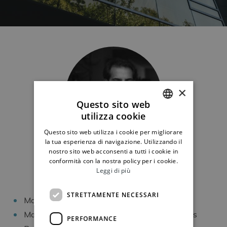
×
Questo sito web
utilizza cookie
ENGLISH
Questo sito web utilizza i cookie per migliorare
ITALIAN
la tua esperienza di navigazione. Utilizzando il
nostro sito web acconsenti a tutti i cookie in
Dott. Simone Sajeva
conformità con la nostra policy per i cookie.
Leggi di più
Director, Head of Business Development & Finance
STRETTAMENTE NECESSARI
Management, Università Bocconi
Master in Finance, London School of Economics
PERFORMANCE