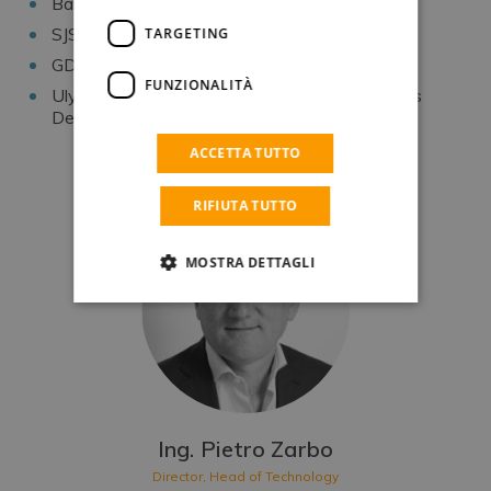
Bain & Company, Consultant – Private Equity
SJS Group, Co-Founder & Director
TARGETING
GDS Media & Communication, Chairman
FUNZIONALITÀ
Ulysses Energy, Co-Founder, Head of Business
Development
ACCETTA TUTTO
RIFIUTA TUTTO
MOSTRA DETTAGLI
Ing. Pietro Zarbo
Director, Head of Technology