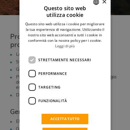
×
Questo sito web
utilizza cookie
ENGLISH
Questo sito web utilizza i cookie per migliorare
ITALIAN
la tua esperienza di navigazione. Utilizzando il
Progettazione e sviluppo di
nostro sito web acconsenti a tutti i cookie in
conformità con la nostra policy per i cookie.
progetti
Leggi di più
Land scouting e acquisizione
STRETTAMENTE NECESSARI
Studio di fattibilità
Gestione delle procedure autorizzative
PERFORMANCE
Progettazione di impianti di produzione di energia
da fonti rinnovabili (progetto definitivo ed
esecutivo)
TARGETING
Due diligence tecnica
FUNZIONALITÀ
General Contractor / EPC
ACCETTA TUTTO
EPC
Gestione della costruzione / ispezione finale