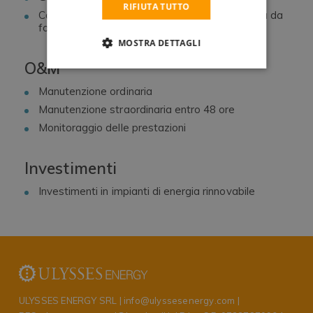
RIFIUTA TUTTO
Costruzione di impianti di produzione di energia da
fonti rinnovabili con formula “turn-key”
MOSTRA DETTAGLI
O&M
Manutenzione ordinaria
Manutenzione straordinaria entro 48 ore
Monitoraggio delle prestazioni
Investimenti
Investimenti in impianti di energia rinnovabile
ULYSSES ENERGY SRL |
info@ulyssesenergy.com
|